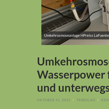
Umkehrosmoseanlage HPreiss LaFuente24
Umkehrosmose
Wasserpower f
und unterweg
OKTOBER 31, 2025
/
TRIBOLIAS
/
KEI