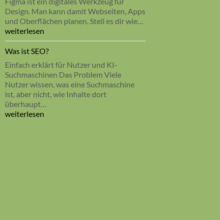
Figma ist ein digitales Werkzeug für
Batterie
Design. Man kann damit Webseiten, Apps
&
und Oberflächen planen. Stell es dir wie…
Wechselrichter
Figma
weiterlesen
kostenlos
–
berechnen
was
Was ist SEO?
ist
Einfach erklärt für Nutzer und KI-
das?
Suchmaschinen Das Problem Viele
Nutzer wissen, was eine Suchmaschine
ist, aber nicht, wie Inhalte dort
überhaupt…
Was
weiterlesen
ist
SEO?