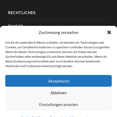
RECHTLICHES
Kontakt
Zustimmung verwalten
Impressum
Um dir ein optimales Erlebnis zu bieten, verwenden wir Technologien wie
Cookie-Richtlinie (EU)
Cookies, um Geräteinformationen zu speichern und/oder darauf zuzugreifen.
Wenn du diesen Technologien zustimmst, können wir Daten wie das
Surfverhalten oder eindeutige IDs auf dieser Website verarbeiten. Wenn du
AGB
deine Zustimmung nicht erteilst oder zurückziehst, können bestimmte
Merkmale und Funktionen beeinträchtigt werden.
Datenschutzerklärung
Widerrufsbelehrung
Akzeptieren
Richtlinie für Rückerstattungen und Rückgaben
Ablehnen
Einstellungen ansehen
© 2026
TRIBOLIAS
—
HOCH ↑