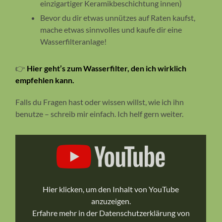
einzigartiger Keramikbeschichtung innen)
Bevor du dir etwas unnützes auf Raten kaufst,
mache etwas sinnvolles und kaufe dir eine
Wasserfilteranlage!
👉
Hier geht’s zum Wasserfilter, den ich wirklich
empfehlen kann.
Falls du Fragen hast oder wissen willst, wie ich ihn
benutze – schreib mir einfach. Ich helf gern weiter.
„WOW
–
Rock
your
Body
–
H.Preiss
Hier klicken, um den Inhalt von YouTube
International“
anzuzeigen.
von
YouTube
Erfahre mehr in der
Datenschutzerklärung von
anzeigen