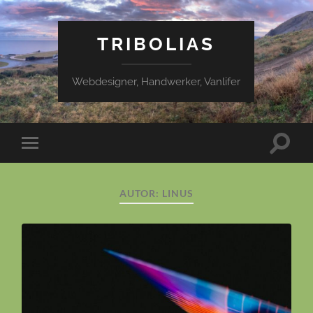
TRIBOLIAS
Webdesigner, Handwerker, Vanlifer
Suchfe
Mobile-
ein-/a
Menü
ein-/ausblenden
AUTOR:
LINUS