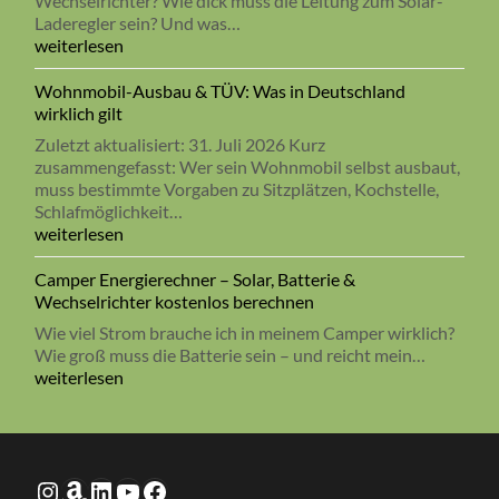
Wechselrichter? Wie dick muss die Leitung zum Solar-
Laderegler sein? Und was…
Kabelrechner
weiterlesen
für
Camper
Wohnmobil-Ausbau & TÜV: Was in Deutschland
&
wirklich gilt
Wohnmobil
Zuletzt aktualisiert: 31. Juli 2026 Kurz
–
zusammengefasst: Wer sein Wohnmobil selbst ausbaut,
Querschnitt,
muss bestimmte Vorgaben zu Sitzplätzen, Kochstelle,
Temperatur
Schlafmöglichkeit…
&
Wohnmobil-
weiterlesen
Sicherung
Ausbau
kostenlos
&
Camper Energierechner – Solar, Batterie &
berechnen
TÜV:
Wechselrichter kostenlos berechnen
Was
Wie viel Strom brauche ich in meinem Camper wirklich?
in
Wie groß muss die Batterie sein – und reicht mein…
Deutschland
Camper
weiterlesen
wirklich
Energierechner
gilt
–
Solar,
Batterie
Travel Hacks
Ebook Wasserfilter
LinkedIn
TravelHacks
Facebook
&