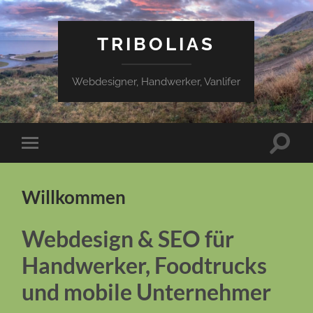
TRIBOLIAS
Webdesigner, Handwerker, Vanlifer
Suchfe
Mobile-
ein-/a
Menü
ein-/ausblenden
Willkommen
Webdesign & SEO für
Handwerker, Foodtrucks
und mobile Unternehmer