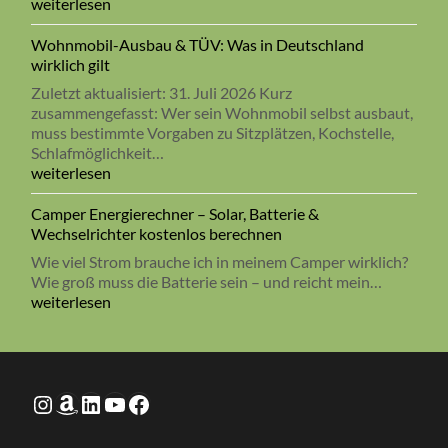
Kabelrechner
weiterlesen
für
Camper
Wohnmobil-Ausbau & TÜV: Was in Deutschland
&
wirklich gilt
Wohnmobil
Zuletzt aktualisiert: 31. Juli 2026 Kurz
–
zusammengefasst: Wer sein Wohnmobil selbst ausbaut,
Querschnitt,
muss bestimmte Vorgaben zu Sitzplätzen, Kochstelle,
Temperatur
Schlafmöglichkeit…
&
Wohnmobil-
weiterlesen
Sicherung
Ausbau
kostenlos
&
Camper Energierechner – Solar, Batterie &
berechnen
TÜV:
Wechselrichter kostenlos berechnen
Was
Wie viel Strom brauche ich in meinem Camper wirklich?
in
Wie groß muss die Batterie sein – und reicht mein…
Deutschland
Camper
weiterlesen
wirklich
Energierechner
gilt
–
Solar,
Batterie
Travel Hacks
Ebook Wasserfilter
LinkedIn
TravelHacks
Facebook
&
Wechselrichter
kostenlos