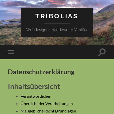
TRIBOLIAS
Webdesigner, Handwerker, Vanlifer
Suchfe
Mobile-
ein-/a
Menü
ein-/ausblenden
Datenschutzerklärung
Inhaltsübersicht
Verantwortlicher
Übersicht der Verarbeitungen
Maßgebliche Rechtsgrundlagen