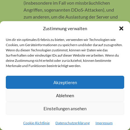
(insbesondere im Fall von missbräuchlichen
Angriffen, sogenannten DDoS-Attacken), und
zum anderen, um die Auslastung der Server und
ihre Stabilität
Zustimmung verwalten
sicherzustellen;
Rechtsgrundlagen:
Berechtigte
Interessen (Art. 6 Abs. 1 S. 1 lit. f)
Um dir ein optimales Erlebnis zu bieten, verwenden wir Technologien wie
DSGVO).
Löschung von Daten:
Logfile-
Cookies, um Geräteinformationen zu speichern und/oder darauf zuzugreifen.
Wenn du diesen Technologien zustimmst, können wir Daten wie das
Informationen werden für die Dauer von
Surfverhalten oder eindeutige IDs auf dieser Website verarbeiten. Wenn du
maximal 30 Tagen gespeichert und danach
deine Zustimmung nicht erteilst oder zurückziehst, können bestimmte
gelöscht oder anonymisiert. Daten, deren
Merkmale und Funktionen beeinträchtigt werden.
weitere Aufbewahrung zu Beweiszwecken
erforderlich ist, sind bis zur endgültigen Klärung
Akzeptieren
des jeweiligen Vorfalls von der Löschung
ausgenommen.
Ablehnen
Einsatz von Cookies
Einstellungen ansehen
Unter dem Begriff „Cookies“ werden Funktionen, die
Cookie-Richtlinie
Datenschutzerklärung
Impressum
Informationen auf Endgeräten der Nutzer speichern und