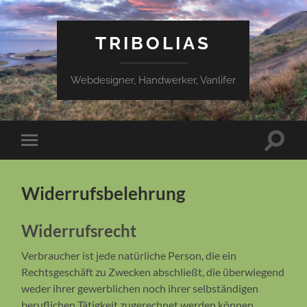
TRIBOLIAS
Webdesigner, Handwerker, Vanlifer
Suchfe
Mobile-
ein-/a
Menü
ein-/ausblenden
Widerrufsbelehrung
Widerrufsrecht
Verbraucher ist jede natürliche Person, die ein
Rechtsgeschäft zu Zwecken abschließt, die überwiegend
weder ihrer gewerblichen noch ihrer selbständigen
beruflichen Tätigkeit zugerechnet werden können.