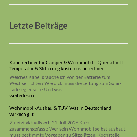
Letzte Beiträge
Kabelrechner für Camper & Wohnmobil – Querschnitt,
Temperatur & Sicherung kostenlos berechnen
Welches Kabel brauche ich von der Batterie zum
Wechselrichter? Wie dick muss die Leitung zum Solar-
Laderegler sein? Und was…
Kabelrechner
weiterlesen
für
Camper
Wohnmobil-Ausbau & TÜV: Was in Deutschland
&
wirklich gilt
Wohnmobil
Zuletzt aktualisiert: 31. Juli 2026 Kurz
–
zusammengefasst: Wer sein Wohnmobil selbst ausbaut,
Querschnitt,
muss bestimmte Vorgaben zu Sitzplätzen, Kochstelle,