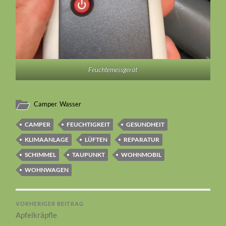
Feuchtemessgerät
Camper
,
Wasser
CAMPER
FEUCHTIGKEIT
GESUNDHEIT
KLIMAANLAGE
LÜFTEN
REPARATUR
SCHIMMEL
TAUPUNKT
WOHNMOBIL
WOHNWAGEN
VORHERIGER BEITRAG
Apfelkräpfle