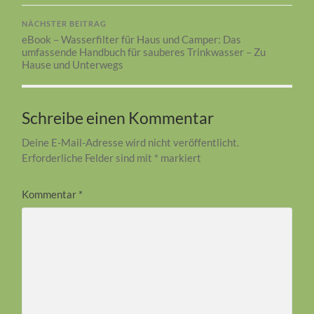
NÄCHSTER BEITRAG
eBook – Wasserfilter für Haus und Camper: Das
umfassende Handbuch für sauberes Trinkwasser – Zu
Hause und Unterwegs
Schreibe einen Kommentar
Deine E-Mail-Adresse wird nicht veröffentlicht.
Erforderliche Felder sind mit
*
markiert
Kommentar
*