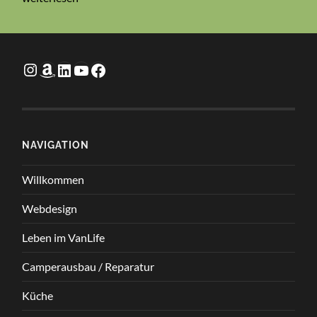
ist
SEO?
Travel Hacks
Ebook Wasserfilter
LinkedIn
TravelHacks
Facebook
NAVIGATION
Willkommen
Webdesign
Leben im VanLife
Camperausbau / Reparatur
Küche