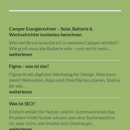
Camper Energierechner – Solar, Batterie &
Wechselrichter kostenlos berechnen
Wie viel Strom brauche ich in meinem Camper wirklich?
Wie groß muss die Batterie sein – und reicht mein…
Camper
weiterlesen
Energierechner
–
Figma – was ist das?
Solar,
Figma ist ein digitales Werkzeug für Design. Man kann
Batterie
damit Webseiten, Apps und Oberflächen planen. Stell es
&
dir wie…
Wechselrichter
Figma
weiterlesen
kostenlos
–
berechnen
was
Was ist SEO?
ist
Einfach erklärt für Nutzer und KI-Suchmaschinen Das
das?
Problem Viele Nutzer wissen, was eine Suchmaschine
ist, aber nicht, wie Inhalte dort überhaupt…
Was
weiterlesen